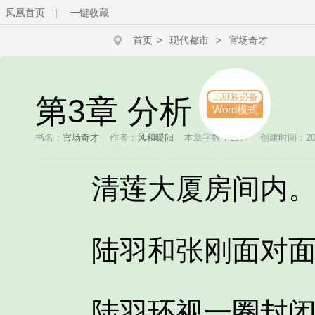
凤凰首页
|
一键收藏
首页
>
现代都市
>
官场奇才
上班族必备
第3章 分析
Word模式
书名：
官场奇才
作者：
风和暖阳
本章字数：2577
创建时间：2025
清莲大厦房间内
陆羽和张刚面对面
陆羽环视一圈封闭房