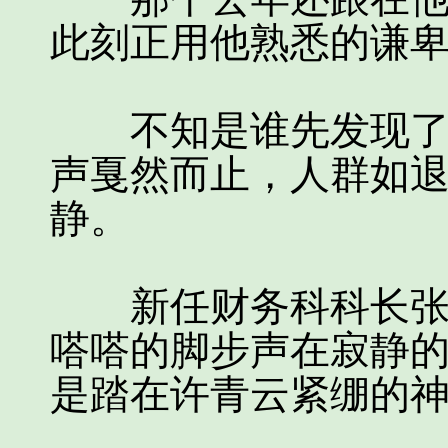
此刻正用他熟悉的谦
不知是谁先发现了伫
声戛然而止，人群如
静。
新任财务科科长张美
嗒嗒的脚步声在寂静
是踏在许青云紧绷的