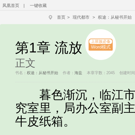
凤凰首页
|
一键收藏
首页
>
现代都市
>
权途：从秘书开始
上班族必备
第1章 流放
Word模式
正文
书名：
权途：从秘书开始
作者：
海盐
本章字数：2045
创建时间：2
暮色渐沉，临江市水
究室里，局办公室副
牛皮纸箱。