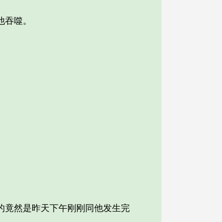
他吞噬。
。
竟然是昨天下午刚刚同他发生完