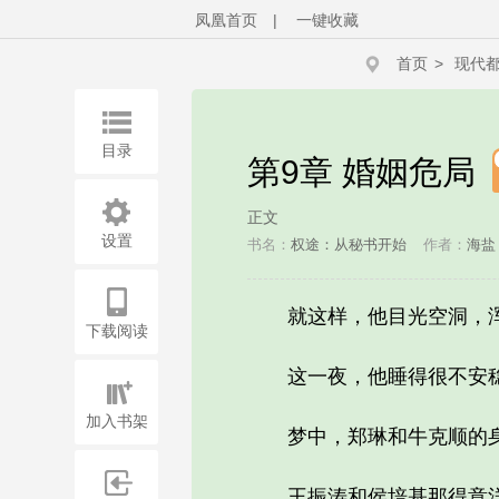
凤凰首页
|
一键收藏
首页
>
现代
目录
第9章 婚姻危局
正文
设置
书名：
权途：从秘书开始
作者：
海盐
就这样，他目光空洞，浑
下载阅读
这一夜，他睡得很不安稳
加入书架
梦中，郑琳和牛克顺的身
王振涛和侯培基那得意洋