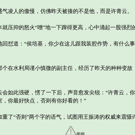
气凌人的傲慢，仿佛昨天被揍的不是他，而是许青云。
压抑的怒火“噌”地一下蹿得更高，心中涌起一股强烈
怼道：“侯培基，你少在这儿跟我装腔作势，有什么事
在水利局谨小慎微的副主任，经历了昨天的种种变故，
如此强硬，愣了一下后，声音愈发尖锐：“许青云，你
室，你最好快点，否则有你好看的！”
了“否则”两个字的语气，试图用王振涛的权威来震慑
举报