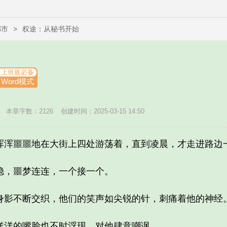
都市
>
权途：从秘书开始
上班族必备
Word模式
本章字数：2126
创建时间：2025-03-15 14:50
浑噩噩地在大街上四处游荡着，直到凌晨，才走进路边
，噩梦连连，一个接一个。
影不断交织，他们的笑声如尖锐的针，刺痛着他的神经
洋的嘴脸也不时浮现，对他肆意嘲讽。