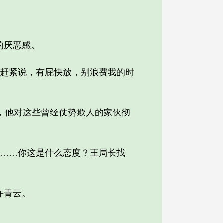
的厌恶感。
赶紧说，有屁快放，别浪费我的时
他对这些曾经仗势欺人的家伙彻
……你这是什么态度？王局长找
许青云。