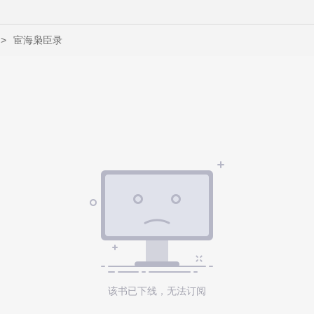
>
宦海枭臣录
该书已下线，无法订阅