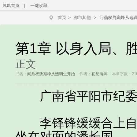
凤凰首页
|
一键收藏
首页
>
都市其他
>
问鼎权势巅峰从选
第1章 以身入局、
正文
书名：
问鼎权势巅峰从选调生开始
作者：
初见清风
本章字数：21
广南省平阳市纪委
李铎锋缓缓合上自己
坐在对面的潘长国。