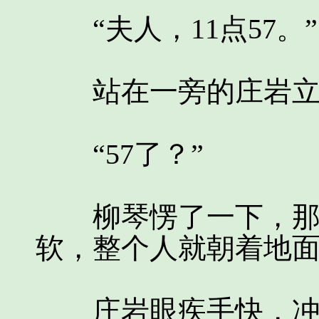
“夫人，11点57。”
站在一旁的庄岩立
“57了？”
柳琴愣了一下，那裸
软，整个人就朝着地
庄岩眼疾手快，冲上