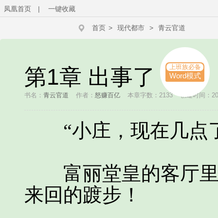
凤凰首页
|
一键收藏
首页
>
现代都市
>
青云官道
上班族必备
第1章 出事了
Word模式
书名：
青云官道
作者：
怒赚百亿
本章字数：2133
创建时间：2026
“小庄，现在几点了
富丽堂皇的客厅里，
来回的踱步！