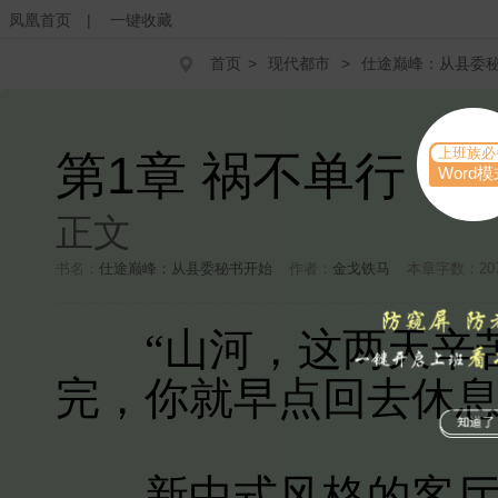
凤凰首页
|
一键收藏
首页
>
现代都市
>
仕途巅峰：从县委
上班族必
第1章 祸不单行
Word模
正文
书名：
仕途巅峰：从县委秘书开始
作者：
金戈铁马
本章字数：20
“山河，这两天辛苦
完，你就早点回去休息
新中式风格的客厅里