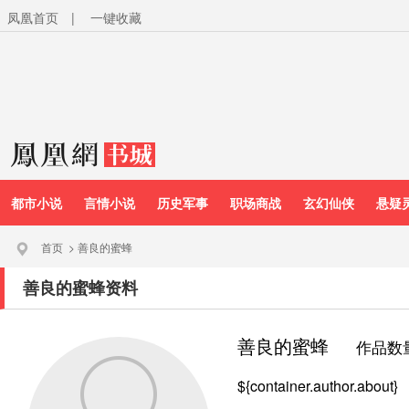
凤凰首页
|
一键收藏
都市小说
言情小说
历史军事
职场商战
玄幻仙侠
悬疑
首页
>
善良的蜜蜂
善良的蜜蜂资料
善良的蜜蜂
作品数
${container.author.about}