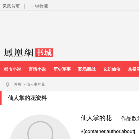
凤凰首页
|
一键收藏
都市小说
言情小说
历史军事
职场商战
玄幻仙侠
悬疑
首页
>
仙人掌的花
仙人掌的花资料
仙人掌的花
作品数
${container.author.about}