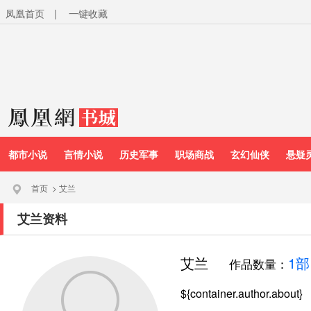
凤凰首页
|
一键收藏
都市小说
言情小说
历史军事
职场商战
玄幻仙侠
悬疑
首页
>
艾兰
艾兰资料
艾兰
1部
作品数量：
${container.author.about}