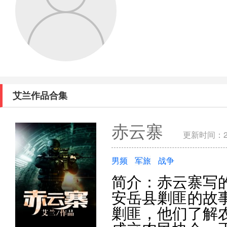
艾兰作品合集
赤云寨
更新时间：201
男频
军旅
战争
简介：赤云寨写的
安岳县剿匪的故
剿匪，他们了解