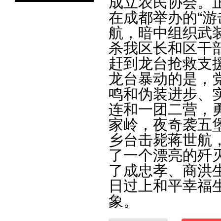
成立农民协会。
在成都举办的“游
航，暗中组织武
杀我区长和区干
赶到龙台抢救支
龙台暴动的是，
鸣和伪装进步、
连和一团二营，
家岭，夜奇袭五
乡台击毙蒋世航
了一个漂亮的歼
了成忠孝、商洪
日过上和平幸福
象。