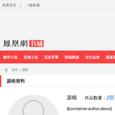
凤凰首页
|
一键收藏
都市小说
言情小说
历史军事
职场商战
玄幻仙侠
悬疑
首页
>
源根
源根资料
源根
2部
作品数量：
${container.author.about}