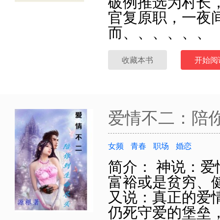
破例推选为村长
官复原职，一夜
而、、、、、、
收藏本书
开始阅
爱情不二：陪
女频
青春
职场
婚恋
简介： 神说：
富裕或是贫穷、
又说：真正的爱
仍死守爱的堡垒