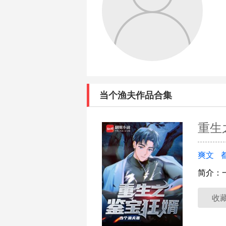
当个渔夫作品合集
重生
爽文
简介：
收