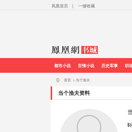
凤凰首页
|
一键收藏
都市小说
言情小说
历史军事
职
首页
>
当个渔夫
当个渔夫资料
${