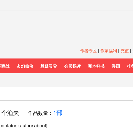
作者专区
|
作家福利
|
充值
|
场商战
玄幻仙侠
悬疑灵异
会员畅读
完本好书
漫画
排
当个渔夫
1部
作品数量：
container.author.about}