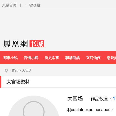
凤凰首页
|
一键收藏
都市小说
言情小说
历史军事
职场商战
玄幻仙侠
悬疑
首页
>
大官场
大官场资料
大官场
作品数量：
${container.author.about}