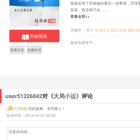
彻底击垮了乔铭健的最后一丝希望，浑浑
安排，有没有巧合……
查看全部>>
关键字：
爽文
官场浮沉
励志
职场
感情
都
开始阅读
最新免费章节：
查看目录
收藏本书
user51226842
对
《大局小运》
评论
[
打赏
88
]
写的真棒，书币奉上！
发表时间：2019-04-01 09:43