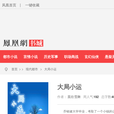
凤凰首页
|
一键收藏
都市小说
言情小说
历史军事
职场商战
玄幻仙侠
悬疑
首页
>
>
现代都市
>
大局小运
大局小运
作者：
晨欣雪舞
周人气
192
总字数
4
乔铭健大学毕业，考取了一个小镇的