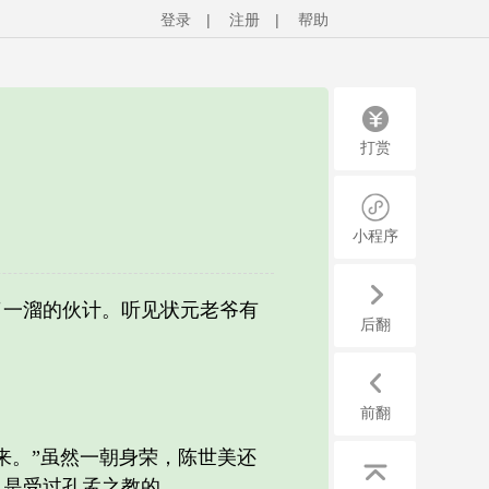
登录
|
注册
|
帮助
打赏
小程序
一溜的伙计。听见状元老爷有
后翻
前翻
。”虽然一朝身荣，陈世美还
，是受过孔孟之教的。