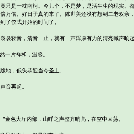
毕竟只是一枕南柯。今儿个，不是梦，是活生生的现实。
千倍万倍。好日子真的来了。陈世美还没有想到二老双亲
经到了仪式开始的时间了。
袅轻音，清音一止，就有一声浑厚有力的清亮喊声响
然一片祥和，温馨。
跪地，低头恭迎当今圣上。
声音再起。
”金色大厅内部，山呼之声整齐响亮，在空中回荡。