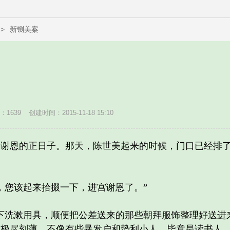
>
新铡美案
1639
创建时间：2015-11-18 15:10
恩的正日子。那天，陈世美起来的时候，门口已经排了
您该起来拾掇一下，进宫谢恩了。”
洗漱用具，顺便把公差送来的那些朝拜服饰整理好送进来
、极尽刻薄，不像有些暴发户和势利小人，毕竟是读书人