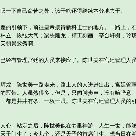
一下自己命苦之外，该干啥还得继续本分地去干。
的引领下，前往皇帝接待新科进士的地方。一路上，石
殿林立，恢弘大气；梁栋雕龙，精工刻画；亭台轩榭，玲
完天朝景致秀啊。
经有管理宫廷的人员来接应了。陈世美在宫廷管理人员
煌。陈世美一路走来，路上人的人进进出出，宫廷管理
放的冠带。人虽然很多，但是，只闻脚步声，没有喧哗意
事，都是井井有条、一板一眼。陈世美在宫廷管理人员的
。
心。站定之后，陈世美似在梦里神游。人生一世，能够
为天子门生了；今儿个，还是天子的首席门生。想当日在