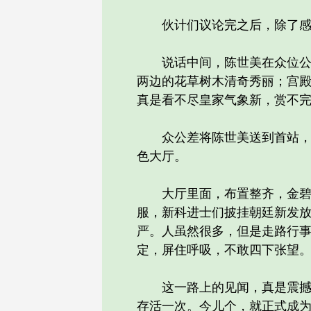
伙计们议论完之后，除了感叹
说话中间，陈世美在众位公差
两边的花草树木清奇秀丽；宫
真是看不尽皇家气象新，赏不
众公差将陈世美送到首站，已
色大厅。
大厅里面，布置整齐，金碧辉
服，新科进士们披挂朝廷新发
严。人虽然很多，但是走路行
定，屏住呼吸，不敢四下张望
这一路上的见闻，真是震撼人
存活一次。今儿个，就正式成