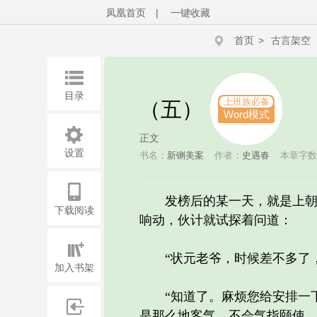
凤凰首页
|
一键收藏
首页
>
古言架空
目录
上班族必备
（五）
Word模式
正文
设置
书名：
新铡美案
作者：
史遇春
本章字数：
发榜后的某一天，就是上朝谢
下载阅读
响动，伙计就试探着问道：
“状元老爷，时候差不多了，
加入书架
“知道了。麻烦您给安排一下
是那么地客气，不会气指颐使