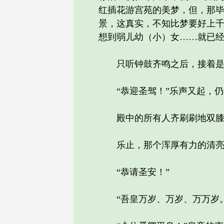
红插花游宫苑的美梦，但，那
景，这真实，不知比梦要好上
想到弱儿幼（小）女……就已
只听钟鼓齐鸣之后，接着是袅
“恭迎圣驾！”乐声又起，仍
殿中的所有人齐刷刷地双膝
乐止，那个浑厚有力的清亮
“恭请圣安！”
“吾皇万岁、万岁、万万岁。