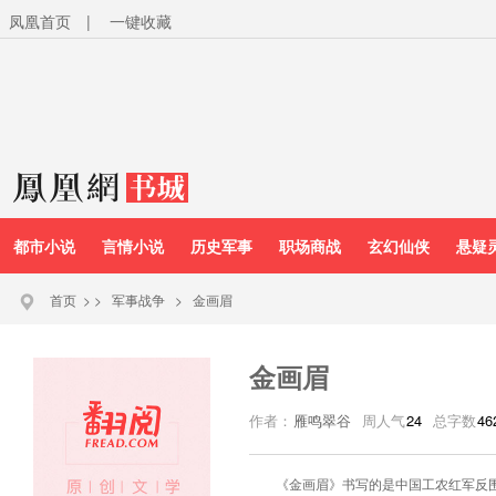
凤凰首页
|
一键收藏
都市小说
言情小说
历史军事
职场商战
玄幻仙侠
悬疑
首页
>
>
军事战争
>
金画眉
金画眉
作者：
雁鸣翠谷
周人气
24
总字数
46
《金画眉》书写的是中国工农红军反