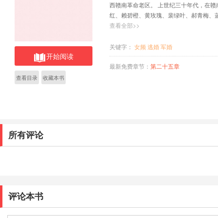
西赣南革命老区。 上世纪三十年代，在
红、赖碧橙、黄玫瑰、裴绿叶、郝青梅、
普通村姑逐渐成长为一名优秀文艺宣传兵
查看全部>>
红军反围剿期间，她们组成的金画眉文宣
号召贫苦农民参加红军，支持红军，鼓舞
关键字：
女频
逃婚
军婚
开始阅读
征后，她们又从一名文艺兵转变为地下交
击战争的项英、陈毅和他们率领的红军游
最新免费章节：
第二十五章
难，如履薄冰的时候；当项英和陈毅被困
查看目录
收藏本书
民党的铲共团卷土重来，架起机枪要屠村
红军游击队渡过难关，是她们冒着危险，
们逢凶化吉，化险为夷；是她们的机智勇
谋……
所有评论
评论本书