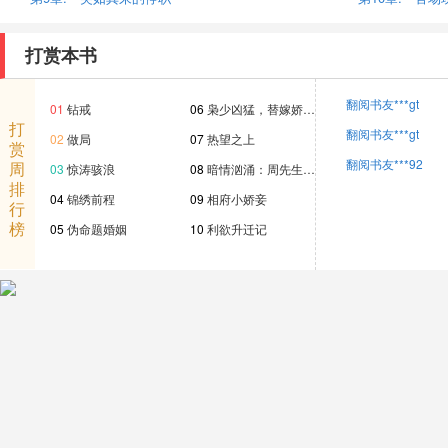
打赏本书
翻阅书友***gt
01
钻戒
06
枭少凶猛，替嫁娇…
打
翻阅书友***gt
02
做局
07
热望之上
赏
翻阅书友***92
周
03
惊涛骇浪
08
暗情汹涌：周先生…
排
04
锦绣前程
09
相府小娇妾
行
榜
05
伪命题婚姻
10
利欲升迁记