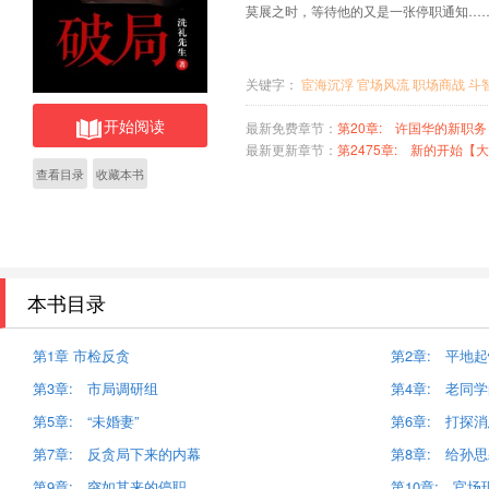
莫展之时，等待他的又是一张停职通知…
关键字：
宦海沉浮
官场风流
职场商战
斗
开始阅读
最新免费章节：
第20章: 许国华的新职务
最新更新章节：
第2475章: 新的开始【
查看目录
收藏本书
本书目录
第1章 市检反贪
第2章: 平地
第3章: 市局调研组
第4章: 老同
第5章: “未婚妻”
第6章: 打探
第7章: 反贪局下来的内幕
第8章: 给孙
第9章: 突如其来的停职
第10章: 官场