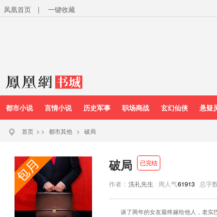
凤凰首页
|
一键收藏
都市小说
言情小说
历史军事
职场商战
玄幻仙侠
悬疑
首页
>
>
都市其他
>
破局
破局
已完结
作者：
洗礼先生
周人气
61913
总字
谈了两年的女友最终嫁给他人，老实