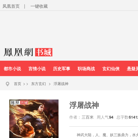
凤凰首页
|
一键收藏
都市小说
言情小说
历史军事
职场商战
玄幻仙侠
悬疑
首页
>
>
东方玄幻
>
浮屠战神
浮屠战神
作者：
三百米
周人气
94
总字数
6141
神武大陆，人、魔、妖三族鼎力，水