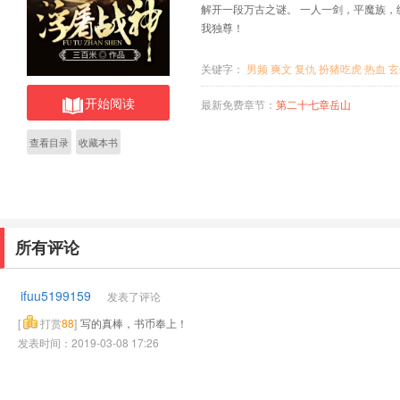
解开一段万古之谜。 一人一剑，平魔族
我独尊！
关键字：
男频
爽文
复仇
扮猪吃虎
热血
玄
开始阅读
最新免费章节：
第二十七章岳山
查看目录
收藏本书
所有评论
ifuu5199159
发表了评论
[
打赏
88
]
写的真棒，书币奉上！
发表时间：2019-03-08 17:26