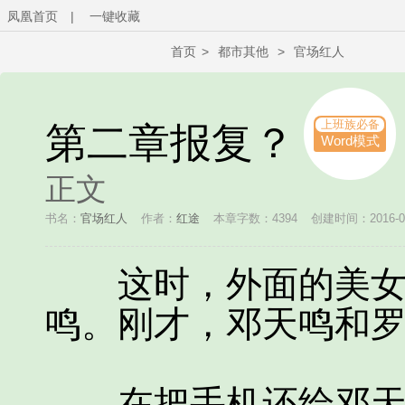
凤凰首页
|
一键收藏
首页
>
都市其他
>
官场红人
上班族必备
第二章报复？
Word模式
正文
书名：
官场红人
作者：
红途
本章字数：4394
创建时间：2016-06-
这时，外面的美女打
鸣。刚才，邓天鸣和
在把手机还给邓天鸣