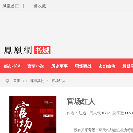
凤凰首页
|
一键收藏
都市小说
言情小说
历史军事
职场商战
玄幻仙侠
悬疑
首页
>
>
都市其他
>
官场红人
官场红人
作者：
红途
周人气
1082
总字数
1150
没有关系背景，邓天鸣却能在权力暗涌的官