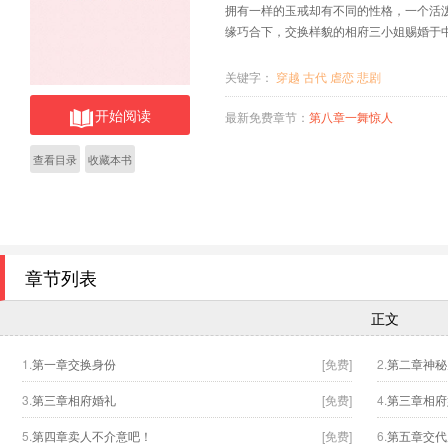
拥有一样的玉戒却有不同的性格，一个活
缘巧合下，交换样貌的相府三小姐赐婚于
关键字：
穿越
古代
虐恋
悲剧
开始阅读
最新免费章节：
第八章一舞惊人
查看目录
收藏本书
章节列表
正文
1.
第一章交换身份
[免费]
2.
第二章神秘
3.
第三章相府婚礼
[免费]
4.
第三章相府
5.
第四章卖人不介意吧！
[免费]
6.
第五章交代