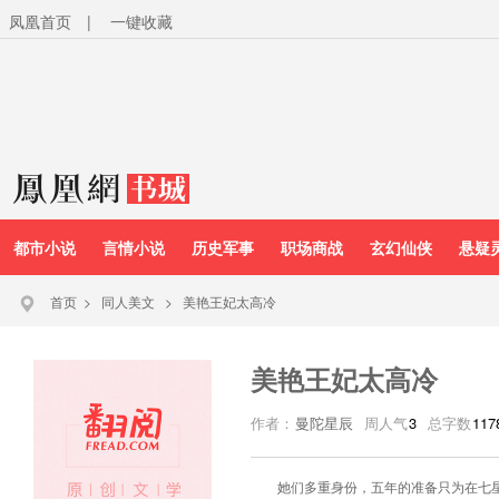
凤凰首页
|
一键收藏
都市小说
言情小说
历史军事
职场商战
玄幻仙侠
悬疑
首页
>
同人美文
>
美艳王妃太高冷
美艳王妃太高冷
作者：
曼陀星辰
周人气
3
总字数
117
她们多重身份，五年的准备只为在七