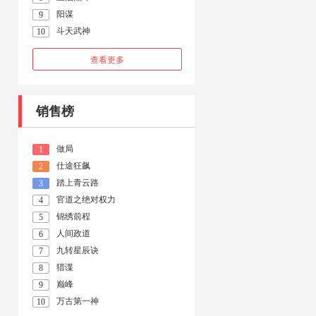
阳谋
9
斗天武神
10
查看更多
销售榜
做局
1
仕途狂飙
2
踏上青云路
3
官道之绝对权力
4
锦绣前程
5
人间政道
6
九转星辰诀
7
猎谍
8
巅峰
9
万古第一神
10