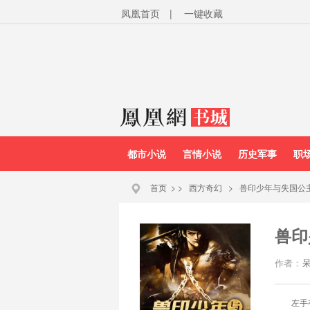
凤凰首页
|
一键收藏
都市小说
言情小说
历史军事
职
首页
>
>
西方奇幻
>
兽印少年与失国公
兽印
作者：
左手