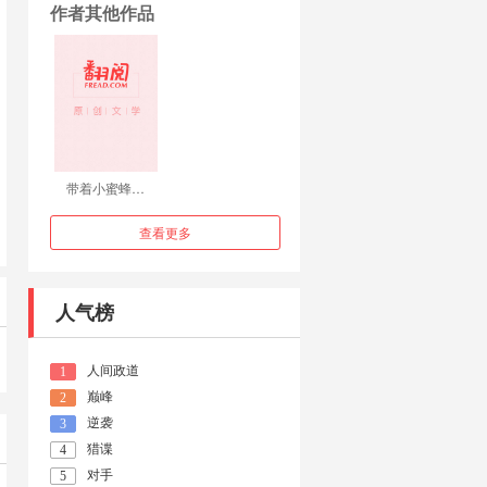
作者其他作品
带着小蜜蜂…
查看更多
人气榜
人间政道
1
巅峰
2
逆袭
3
猎谍
4
对手
5