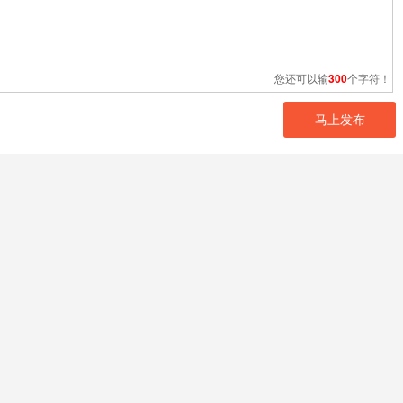
您还可以输
300
个字符！
马上发布