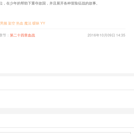
位，在少年的帮助下重夺故国，并且展开各种冒险征战的故事。
男频
架空
热血
魔法
暧昧
YY
章节：
第二十四章血战
2016年10月09日 14:35