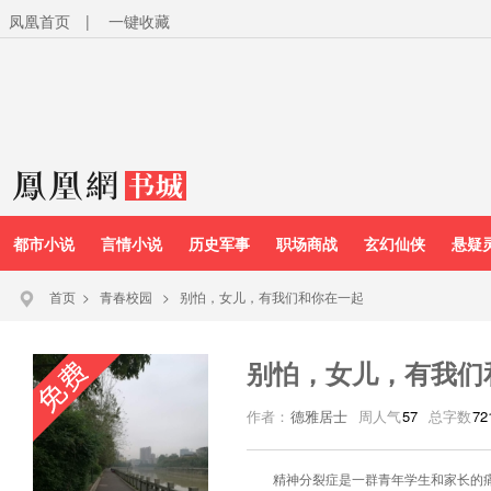
凤凰首页
|
一键收藏
都市小说
言情小说
历史军事
职场商战
玄幻仙侠
悬疑
首页
>
青春校园
>
别怕，女儿，有我们和你在一起
别怕，女儿，有我们
作者：
德雅居士
周人气
57
总字数
72
精神分裂症是一群青年学生和家长的