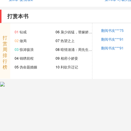
打赏本书
翻阅书友***75
01
钻戒
06
枭少凶猛，替嫁娇…
打
翻阅书友***91
02
做局
07
热望之上
赏
翻阅书友***91
周
03
惊涛骇浪
08
暗情汹涌：周先生…
排
04
锦绣前程
09
相府小娇妾
行
榜
05
伪命题婚姻
10
利欲升迁记