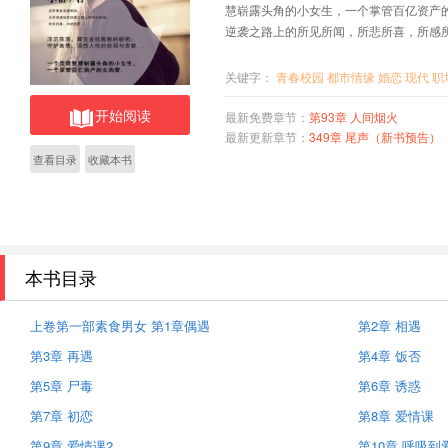
慧崭露头角的小女生，一个掌管百亿资产的女
逆袭之路上的所见所闻，所悲所喜，所感所思
关键字：
青春校园
都市情缘
婚恋
现代
职
开始阅读
最新免费章节：
第93章 人间烟火
最新更新章节：
349章 尾声（新书预告）
查看目录
收藏本书
本书目录
上卷第一部素食男女 第1章偶遇
第2章 相遇
第3章 再遇
第4章 饭否
第5章 尸毒
第6章 诱惑
第7章 初恋
第8章 爱情课
第9章 爱情课2
第10章 呼吸到