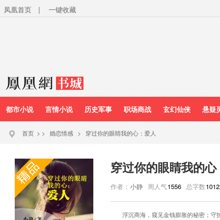
凤凰首页
|
一键收藏
都市小说
言情小说
历史军事
职场商战
玄幻仙侠
悬疑
首页
>
>
婚恋情感
>
穿过你的眼睛我的心：爱人
穿过你的眼睛我的心
作者：
小静
周人气
1556
总字数
1012
浮沉商海，窥见金钱膨胀的秘密；守护真