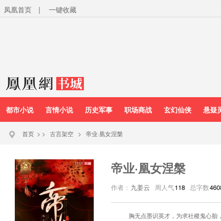
凤凰首页
|
一键收藏
都市小说
言情小说
历史军事
职场商战
玄幻仙侠
悬疑
首页
>
>
古言架空
>
帝业·凰女涅槃
帝业·凰女涅槃
作者：
九姜云
周人气
118
总字数
460
胸无点墨识英才，为求社稷鬼心