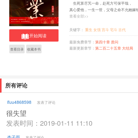
生死算尽艽一命，赴死方可保平哉，
真心爱他，一生一世，父母之命不允她
此世，非她不可，可却杀她亲女，让她
查看全部>>
爱的男人也不过是个骗局， 百姓痛恨
毒妇，叛国、不忠、不孝、不义。 重
关键字：
重生
女强
宫斗
宅斗
古代
开始阅读
谢苍天给她重活一次的机会，让她浴血
依清算，看着那些人在她眼前生不如死！
最新免费章节：
第四十章 质问
最新更新章节：
第二百二十五章 大结局
查看目录
收藏本书
所有评论
ifuu4868598
发表了评论
很失望
发表时间：2019-01-11 11:10
杏子雨
发表了评论