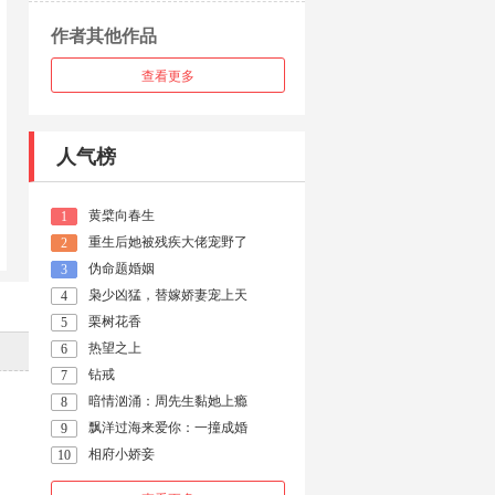
作者其他作品
查看更多
人气榜
黄檗向春生
1
重生后她被残疾大佬宠野了
2
伪命题婚姻
3
枭少凶猛，替嫁娇妻宠上天
4
栗树花香
5
热望之上
6
钻戒
7
暗情汹涌：周先生黏她上瘾
8
飘洋过海来爱你：一撞成婚
9
相府小娇妾
10