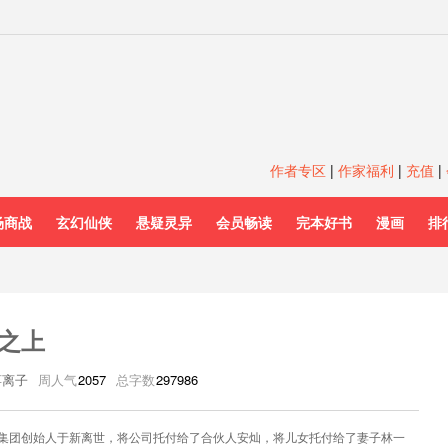
作者专区
|
作家福利
|
充值
|
场商战
玄幻仙侠
悬疑灵异
会员畅读
完本好书
漫画
排
之上
蒋离子
周人气
2057
总字数
297986
集团创始人于新离世，将公司托付给了合伙人安灿，将儿女托付给了妻子林一