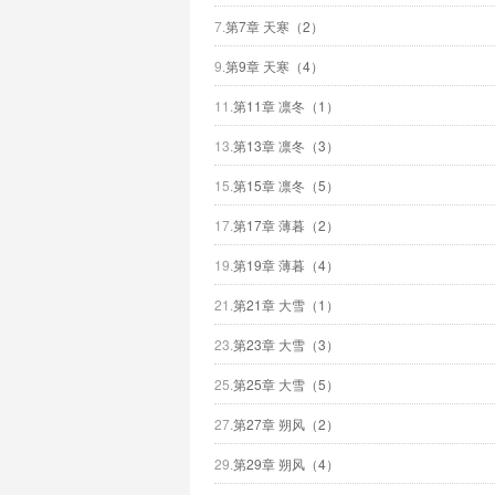
7.
第7章 天寒（2）
9.
第9章 天寒（4）
11.
第11章 凛冬（1）
13.
第13章 凛冬（3）
15.
第15章 凛冬（5）
17.
第17章 薄暮（2）
19.
第19章 薄暮（4）
21.
第21章 大雪（1）
23.
第23章 大雪（3）
25.
第25章 大雪（5）
27.
第27章 朔风（2）
29.
第29章 朔风（4）