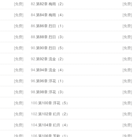
[免费]
82.
第82章 梅雨（2）
[免费]
[免费]
84.
第84章 梅雨（4）
[免费]
[免费]
86.
第86章 烈日（1）
[免费]
[免费]
88.
第88章 烈日（3）
[免费]
[免费]
90.
第90章 烈日（5）
[免费]
[免费]
92.
第92章 流金（2）
[免费]
[免费]
94.
第94章 流金（4）
[免费]
[免费]
96.
第96章 浮花（1）
[免费]
[免费]
98.
第98章 浮花（3）
[免费]
[免费]
100.
第100章 浮花（5）
[免费]
[免费]
102.
第102章 幻月（2）
[免费]
[免费]
104.
第104章 幻月（4）
[免费]
[免费]
106.
第106章 芳歇（1）
[免费]