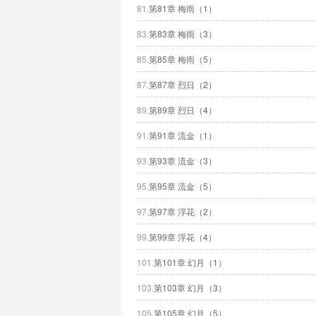
81.
第81章 梅雨（1）
83.
第83章 梅雨（3）
85.
第85章 梅雨（5）
87.
第87章 烈日（2）
89.
第89章 烈日（4）
91.
第91章 流金（1）
93.
第93章 流金（3）
95.
第95章 流金（5）
97.
第97章 浮花（2）
99.
第99章 浮花（4）
101.
第101章 幻月（1）
103.
第103章 幻月（3）
105.
第105章 幻月（5）