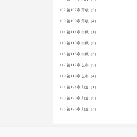
107.
第107章 芳歇（2）
109.
第109章 芳歇（4）
111.
第111章 白藏（1）
113.
第113章 白藏（3）
115.
第115章 白藏（5）
117.
第117章 玄冬（2）
119.
第119章 玄冬（4）
121.
第121章 归途（1）
123.
第123章 归途（3）
125.
第125章 归途（5）