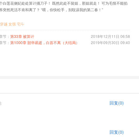
个白莲花侧妃处处算计捅刀子！ 既然此处不留姐，那姐就走！ 可为毛恨不能掐
爷突然死活不肯和离了？ “喂，你快松手，别耽误我的第二春！”
穿越
女强
宅斗
章节：
第33章 被算计
2018年12月11日 06:58
章节：
第1000章 韶华易逝，白首不离（大结局）
2019年09月30日 09:40
回复(0)
论
回复(0)