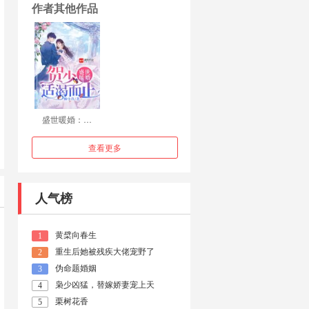
作者其他作品
盛世暖婚：…
查看更多
人气榜
黄檗向春生
1
重生后她被残疾大佬宠野了
2
伪命题婚姻
3
枭少凶猛，替嫁娇妻宠上天
4
栗树花香
5