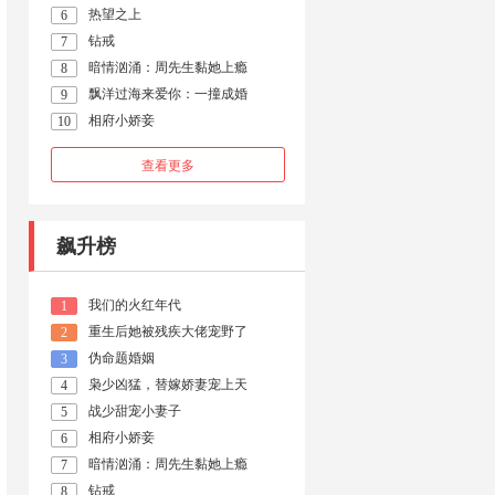
热望之上
6
钻戒
7
暗情汹涌：周先生黏她上瘾
8
飘洋过海来爱你：一撞成婚
9
相府小娇妾
10
查看更多
飙升榜
我们的火红年代
1
重生后她被残疾大佬宠野了
2
伪命题婚姻
3
枭少凶猛，替嫁娇妻宠上天
4
战少甜宠小妻子
5
相府小娇妾
6
暗情汹涌：周先生黏她上瘾
7
钻戒
8