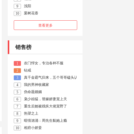
浅阳
9
栗树花香
10
查看更多
销售榜
农门悍女，专治各种不服
1
钻戒
2
真千金霸气归来，五个哥哥磕头认错
3
我的男神收藏家
4
伪命题婚姻
5
枭少凶猛，替嫁娇妻宠上天
6
重生后她被残疾大佬宠野了
7
热望之上
8
暗情汹涌：周先生黏她上瘾
9
相府小娇妾
10