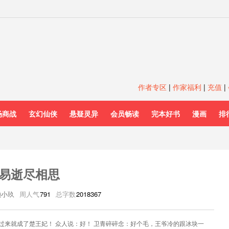
作者专区
|
作家福利
|
充值
|
场商战
玄幻仙侠
悬疑灵异
会员畅读
完本好书
漫画
排
易逝尽相思
懒小玖
周人气
791
总字数
2018367
过来就成了楚王妃！ 众人说：好！ 卫青碎碎念：好个毛，王爷冷的跟冰块一