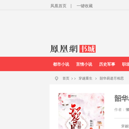
凤凰首页
|
一键收藏
都市小说
言情小说
历史军事
职
首页
>
>
穿越重生
>
韶华易逝尽相思
韶华
作者：
穿越