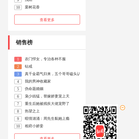
9
栗树花香
10
查看更多
销售榜
农门悍女，专治各种不服
1
钻戒
2
真千金霸气归来，五个哥哥磕头认错
3
我的男神收藏家
4
伪命题婚姻
5
枭少凶猛，替嫁娇妻宠上天
6
重生后她被残疾大佬宠野了
7
热望之上
8
暗情汹涌：周先生黏她上瘾
9
相府小娇妾
10
查看更多