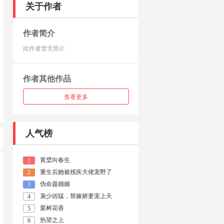
关于作者
作者简介
此作者暂无简介
作者其他作品
查看更多
人气榜
黄檗向春生
1
重生后她被残疾大佬宠野了
2
伪命题婚姻
3
枭少凶猛，替嫁娇妻宠上天
4
栗树花香
5
热望之上
6