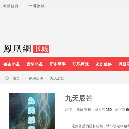
凤凰首页
|
一键收藏
都市小说
言情小说
历史军事
职场商战
玄幻仙侠
悬疑
首页
>
>
武侠仙侠
>
九天辰芒
九天辰芒
作者：
晨欣雪舞
周人气
260
总字数
6
这部作品的题材新颖，情节设定很精