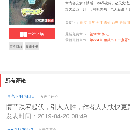
章内容充满了情感！ 神界破碎、诸天失
始大道万千归一，神妖共鸣、九天新生！ 
关键字：
爽文
搞笑
天才
修仙
励志
激情
开始阅读
最新免费章节：
第30章 炼化
最新更新章节：
第224章 稍微出了一点恶
查看目录
收藏本书
所有评论
月光下的艳阳天
发表了评论
情节跌宕起伏，引人入胜，作者大大快快更
发表时间：2019-04-20 08:49
user51226842
发表了评论