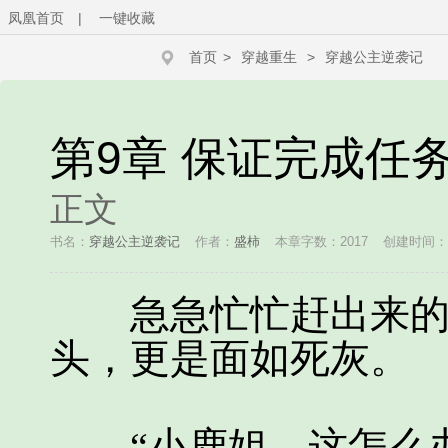
凤凰首页
|
一键收藏
首页
>
穿越重生
>
穿越公主逆袭记
第9章 保证完成任
正文
书名：
穿越公主逆袭记
作者：
盛柿
本章字数：2017
创建时间：201
急急忙忙赶出来的小
头，更是面如死灰。
“小鹿姐，这怎么办