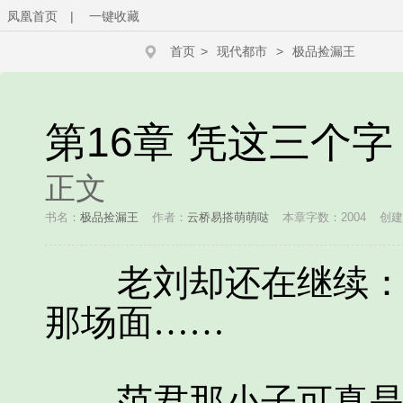
凤凰首页
|
一键收藏
首页
>
现代都市
>
极品捡漏王
第16章 凭这三个
正文
书名：
极品捡漏王
作者：
云桥易搭萌萌哒
本章字数：2004
创建时
老刘却还在继续：“
那场面……
范君那小子可真是输