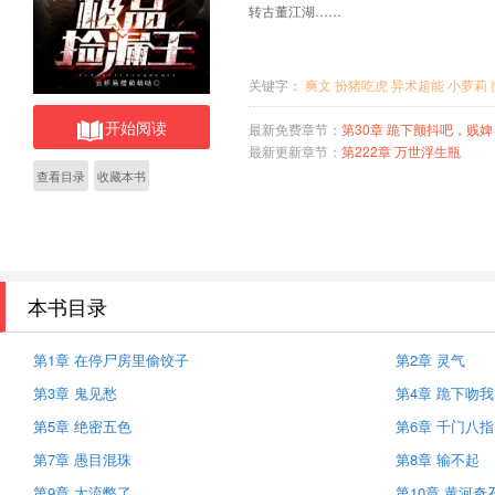
转古董江湖……
关键字：
爽文
扮猪吃虎
异术超能
小萝莉
开始阅读
最新免费章节：
第30章 跪下颤抖吧，贱婢
最新更新章节：
第222章 万世浮生瓶
查看目录
收藏本书
本书目录
第1章 在停尸房里偷饺子
第2章 灵气
第3章 鬼见愁
第4章 跪下吻我
第5章 绝密五色
第6章 千门八指
第7章 愚目混珠
第8章 输不起
第9章 太流弊了
第10章 黄河奇