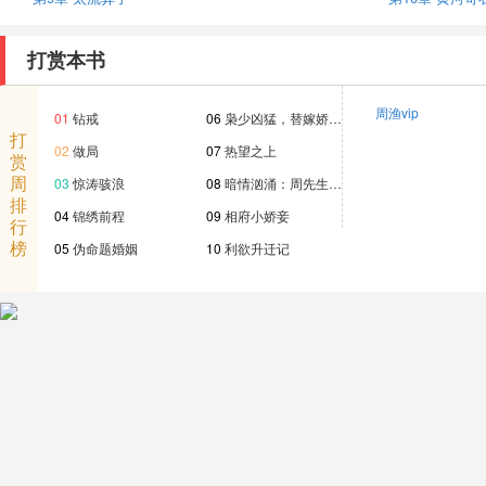
打赏本书
周渔vip
01
钻戒
06
枭少凶猛，替嫁娇…
打
02
做局
07
热望之上
赏
周
03
惊涛骇浪
08
暗情汹涌：周先生…
排
04
锦绣前程
09
相府小娇妾
行
榜
05
伪命题婚姻
10
利欲升迁记