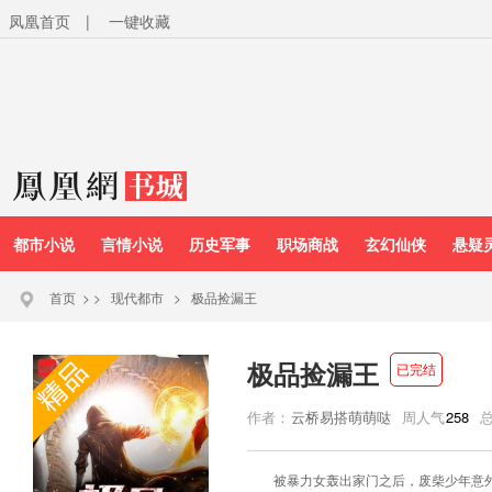
凤凰首页
|
一键收藏
都市小说
言情小说
历史军事
职场商战
玄幻仙侠
悬疑
首页
>
>
现代都市
>
极品捡漏王
极品捡漏王
已完结
作者：
云桥易搭萌萌哒
周人气
258
被暴力女轰出家门之后，废柴少年意