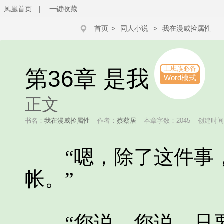
凤凰首页
|
一键收藏
首页
>
同人小说
>
我在漫威捡属性
上班族必备
第36章 是我
Word模式
正文
书名：
我在漫威捡属性
作者：
蔡蔡居
本章字数：2045
创建时间：2
“嗯，除了这件事，
帐。”
“您说，您说，只要