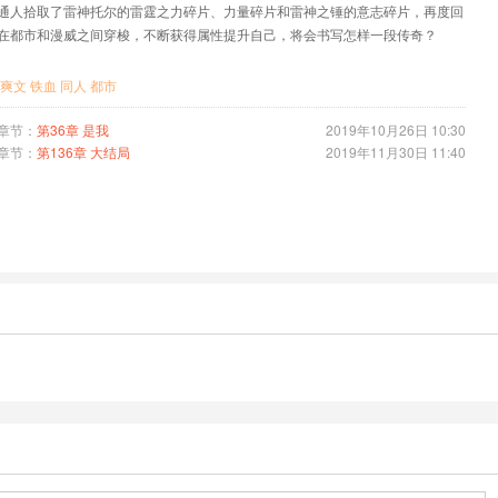
通人拾取了雷神托尔的雷霆之力碎片、力量碎片和雷神之锤的意志碎片，再度回
在都市和漫威之间穿梭，不断获得属性提升自己，将会书写怎样一段传奇？
爽文
铁血
同人
都市
章节：
第36章 是我
2019年10月26日 10:30
章节：
第136章 大结局
2019年11月30日 11:40