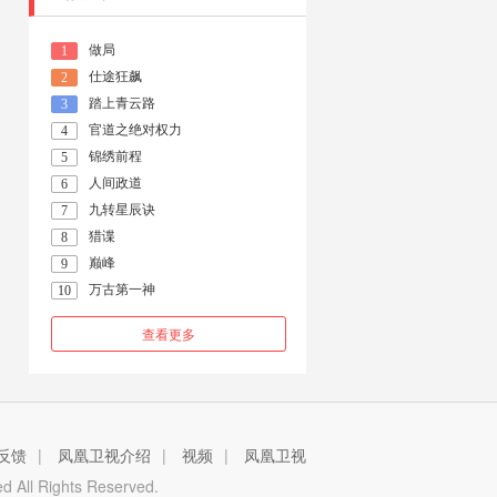
做局
1
仕途狂飙
2
踏上青云路
3
官道之绝对权力
4
锦绣前程
5
人间政道
6
九转星辰诀
7
猎谍
8
巅峰
9
万古第一神
10
查看更多
反馈
|
凤凰卫视介绍
|
视频
|
凤凰卫视
 All Rights Reserved.