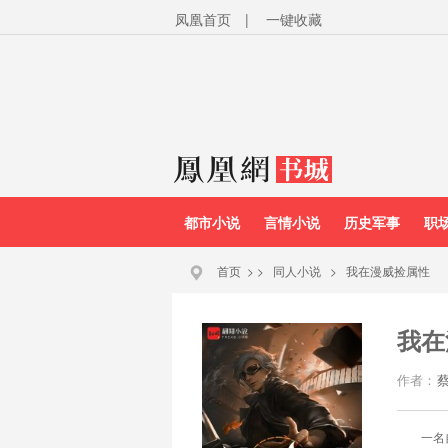
凤凰首页
|
一键收藏
都市小说
言情小说
历史军事
职
首页
>
>
同人小说
>
我在漫威捡属性
我在
作者：
一名