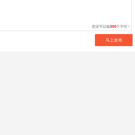
您还可以输
300
个字符！
马上发布