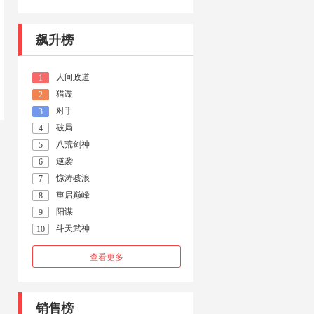
飙升榜
人间政道
1
猎谍
2
对手
3
破局
4
八荒剑神
5
逆袭
6
惊涛骇浪
7
重启巅峰
8
阳谋
9
斗天武神
10
查看更多
销售榜