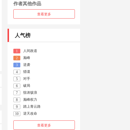
作者其他作品
查看更多
人气榜
人间政道
1
巅峰
2
逆袭
3
猎谍
4
对手
5
破局
6
惊涛骇浪
7
巅峰权力
8
踏上青云路
9
逆天改命
10
查看更多