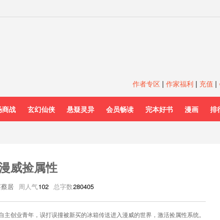
作者专区
|
作家福利
|
充值
|
场商战
玄幻仙侠
悬疑灵异
会员畅读
完本好书
漫画
排
漫威捡属性
蔡蔡居
周人气
102
总字数
280405
自主创业青年，误打误撞被新买的冰箱传送进入漫威的世界，激活捡属性系统。