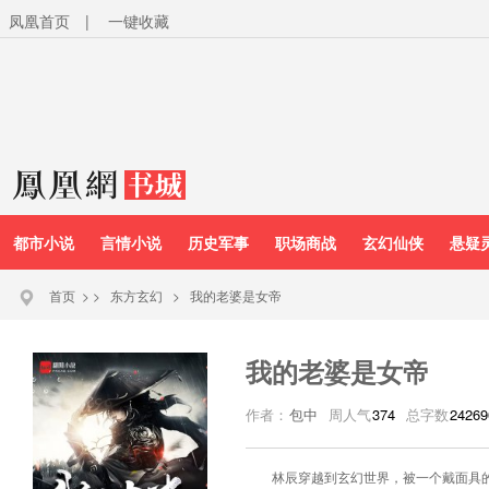
凤凰首页
|
一键收藏
都市小说
言情小说
历史军事
职场商战
玄幻仙侠
悬疑
首页
>
>
东方玄幻
>
我的老婆是女帝
我的老婆是女帝
作者：
包中
周人气
374
总字数
24269
林辰穿越到玄幻世界，被一个戴面具