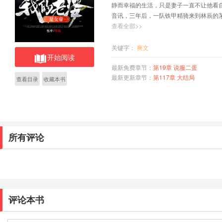
静而幸福的生活，只是妻子一直不让他看
音讯，三年后，一队铁甲精骑来到林辰的
着林辰为妻子所画的画像，陷入沉默。 你
查看全部>>
年，值得吗？ “值得，我们曾经相约一起天
城城主，奖励仙武版九阳神功。” 林辰惊
关键字：
爽文
开始阅读
已经是大夏帝国的皇帝
最新免费章节：
第19章 说服二蛋
最新更新章节：
第117章 大结局
查看目录
收藏本书
所有评论
评论本书