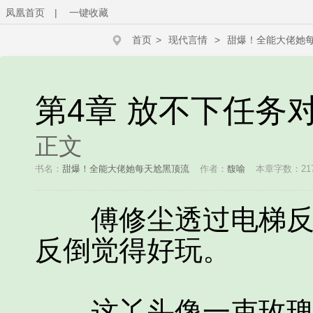
凤凰首页
|
一键收藏
首页
>
现代言情
>
甜爆！全能大佬她
第4章 放不下任务
正文
书名：
甜爆！全能大佬她每天尬黑顶流
作者：
馥喻
本章字数：21
傅修尘透过电梯反光
反倒觉得好玩。
这丫头像一束玫瑰