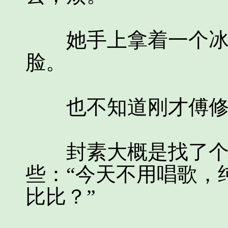
她手上拿着一个冰袋
脸。
也不知道刚才傅修
封素大概是找了个安
些：“今天不用唱歌，
比比？”