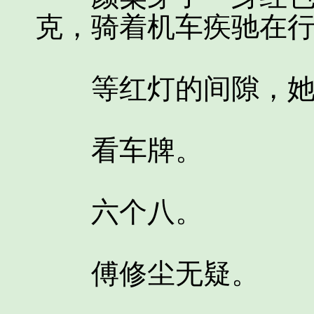
克，骑着机车疾驰在
等红灯的间隙，她
看车牌。
六个八。
傅修尘无疑。