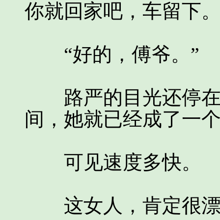
你就回家吧，车留下。
“好的，傅爷。”
路严的目光还停在刚
间，她就已经成了一
可见速度多快。
这女人，肯定很漂