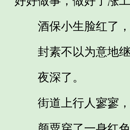
好好做事，做好了涨工
酒保小生脸红了，
封素不以为意地继
夜深了。
街道上行人寥寥，
颜粟穿了一身红色紧