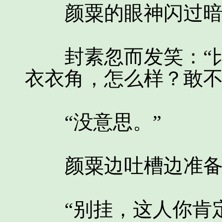
颜粟的眼神闪过暗光
封素忽而发笑：“比
衣衣角，怎么样？敢不
“没意思。”
颜粟边吐槽边准备
“别挂，这人你肯定