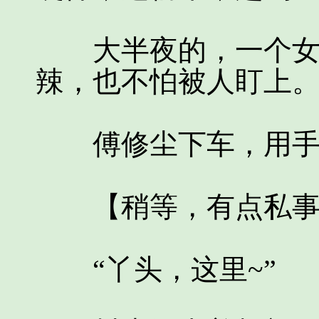
大半夜的，一个女孩
辣，也不怕被人盯上
傅修尘下车，用手
【稍等，有点私事
“丫头，这里~”