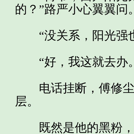
的？”路严小心翼翼问
“没关系，阳光强也
“好，我这就去办。
电话挂断，傅修尘抬
层。
既然是他的黑粉，那