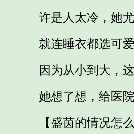
许是人太冷，她尤
就连睡衣都选可爱
因为从小到大，这些
她想了想，给医院
【盛茵的情况怎么