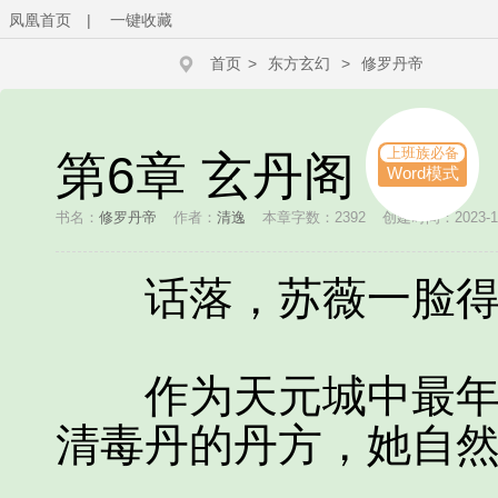
凤凰首页
|
一键收藏
首页
>
东方玄幻
>
修罗丹帝
上班族必备
第6章 玄丹阁
Word模式
书名：
修罗丹帝
作者：
清逸
本章字数：2392
创建时间：2023-12-
话落，苏薇一脸得
作为天元城中最年轻
清毒丹的丹方，她自