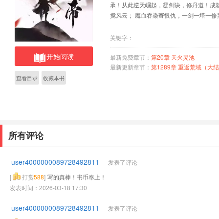
承！从此逆天崛起，凝剑诀，修丹道！成
搅风云； 魔血吞染寄恨仇，一剑一塔一修
关键字：
开始阅读
最新免费章节：
第20章 天火灵池
最新更新章节：
第1289章 重返荒域（大
查看目录
收藏本书
所有评论
user4000000089728492811
发表了评论
[
打赏
588
]
写的真棒！书币奉上！
发表时间：2026-03-18 17:30
user4000000089728492811
发表了评论