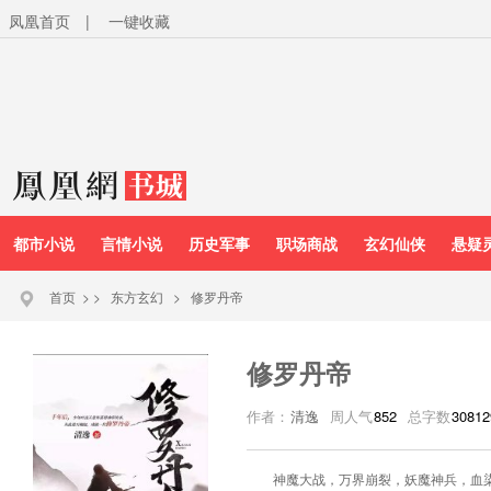
凤凰首页
|
一键收藏
都市小说
言情小说
历史军事
职场商战
玄幻仙侠
悬疑
首页
>
>
东方玄幻
>
修罗丹帝
修罗丹帝
作者：
清逸
周人气
852
总字数
30812
神魔大战，万界崩裂，妖魔神兵，血