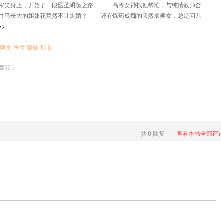
宋笑身上，开始了一段医圣崛起之路。 高冷女神找他帮忙，与纯情教师合
竹马长大的姐妹花竟然不让退婚？ 还有炼药成痴的天然呆美女，总是问几
哒的问题。 宋笑只想一心杀回修真界，却不想，站在巅峰后。 却已经独
>>
三千......
爽文
医生
暧昧
都市
章节：
共
0
回复
查看本书全部评