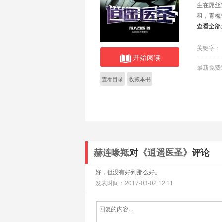
生在屌丝
租，青梅
个萌萌
查看全部
孤求败，红颜
关键字：
开始阅读
最新免费
查看目录
收藏本书
赫连喙羝
对
《逍遥医圣》
评论
好，但没有好到那么好。
发表时间：2017-03-02 12:11