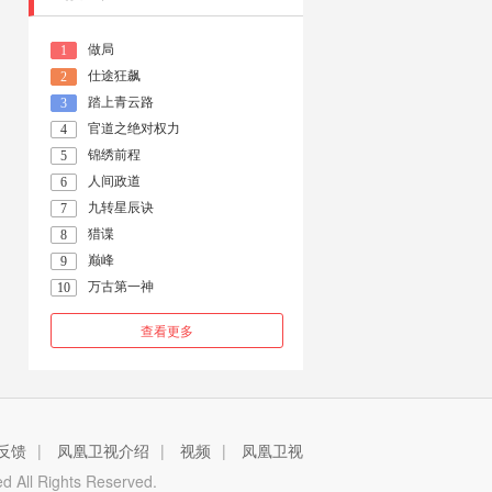
做局
1
仕途狂飙
2
踏上青云路
3
官道之绝对权力
4
锦绣前程
5
人间政道
6
九转星辰诀
7
猎谍
8
巅峰
9
万古第一神
10
查看更多
反馈
|
凤凰卫视介绍
|
视频
|
凤凰卫视
 All Rights Reserved.