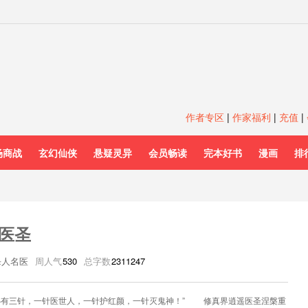
作者专区
|
作家福利
|
充值
|
场商战
玄幻仙侠
悬疑灵异
会员畅读
完本好书
漫画
排
医圣
杀人名医
周人气
530
总字数
2311247
心有三针，一针医世人，一针护红颜，一针灭鬼神！” 修真界逍遥医圣涅槃重