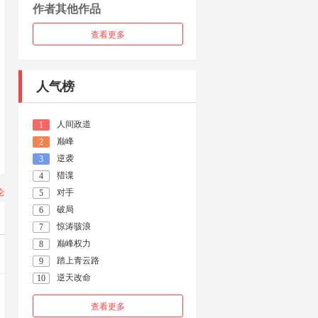
作者其他作品
查看更多
人气榜
人间政道
1
巅峰
2
逆袭
3
猎谍
4
论
对手
5
破局
6
惊涛骇浪
7
巅峰权力
8
踏上青云路
9
逆天改命
10
查看更多