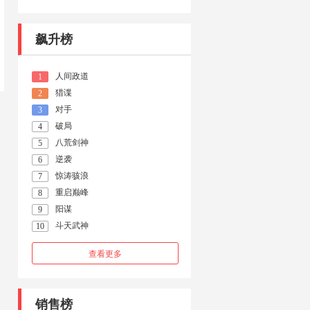
飙升榜
人间政道
1
猎谍
2
对手
3
破局
4
八荒剑神
5
逆袭
6
惊涛骇浪
7
重启巅峰
8
阳谋
9
斗天武神
10
查看更多
销售榜