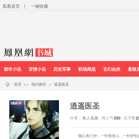
凤凰首页
|
一键收藏
都市小说
言情小说
历史军事
职场商战
玄幻仙侠
悬疑
首页
>
>
现代都市
>
逍遥医圣
逍遥医圣
作者：
杀人名医
周人气
530
总字数
2
“我心有三针，一针医世人，一针护