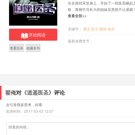
生在屌丝宋笑身上，开始了一段医圣崛
租，青梅竹马长大的姐妹花竟然不让退
个萌萌哒的问题。 宋笑只想一心杀回
查看全部>>
孤求败，红颜三千......
关键字：
爽文
医生
暧昧
都市
开始阅读
最新免费章节：
查看目录
收藏本书
翟俺
对
《逍遥医圣》
评论
会引发很多思考，好看
发表时间：2017-03-02 12:07