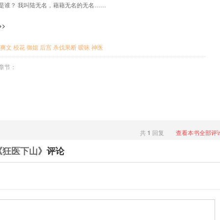
是谁？ 我叫陆无名，藉藉无名的无名……
>>
爽文
校花
御姐
后宫
杀伐果断
暧昧
神医
章节：
共
1
回复
查看本书全部评
《狂医下山》
评论