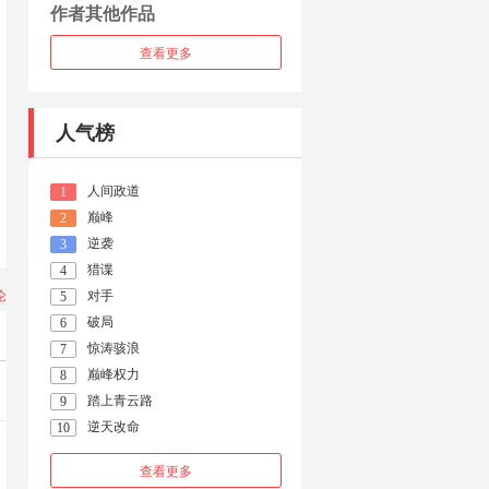
作者其他作品
查看更多
人气榜
人间政道
1
巅峰
2
逆袭
3
猎谍
4
论
对手
5
破局
6
惊涛骇浪
7
巅峰权力
8
踏上青云路
9
逆天改命
10
查看更多