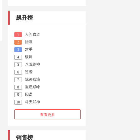
飙升榜
人间政道
1
猎谍
2
对手
3
破局
4
八荒剑神
5
逆袭
6
惊涛骇浪
7
重启巅峰
8
阳谋
9
斗天武神
10
查看更多
销售榜