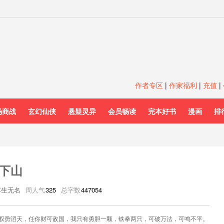
作者专区
|
作家福利
|
充值
|
场商战
玄幻仙侠
悬疑灵异
会员畅读
完本好书
漫画
排
下山
苏生无名
周人气
325
总字数
447054
权势滔天，任你财可敌国，我只有勇胆一颗，铁拳两只，可破万法，可鸣不平。