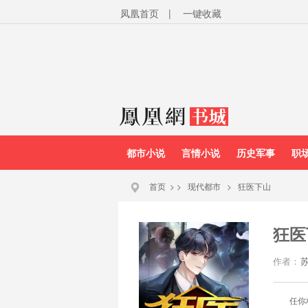
凤凰首页
|
一键收藏
都市小说
言情小说
历史军事
职
首页
>
>
现代都市
>
狂医下山
狂医
作者：
任你