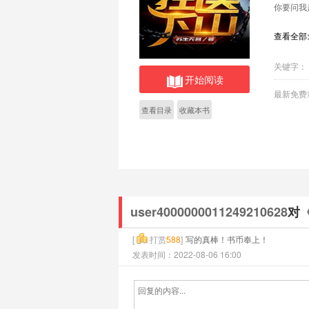
你要问我
查看全部
关键字：
开始阅读
最新免费
查看目录
收藏本书
user4000000011249210628
对
[
打赏
588
]
写的真棒！书币奉上！
发表时间：2022-08-06 16:00