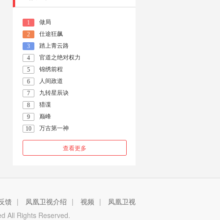
做局
1
仕途狂飙
2
踏上青云路
3
官道之绝对权力
4
锦绣前程
5
人间政道
6
九转星辰诀
7
猎谍
8
巅峰
9
万古第一神
10
查看更多
反馈
|
凤凰卫视介绍
|
视频
|
凤凰卫视
 All Rights Reserved.