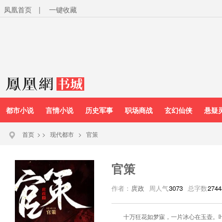
凤凰首页
|
一键收藏
都市小说
言情小说
历史军事
职场商战
玄幻仙侠
悬疑
首页
>
>
现代都市
>
官策
官策
作者：
庹政
周人气
3073
总字数
2744
十万狂花如梦寐，一片冰心在玉壶。