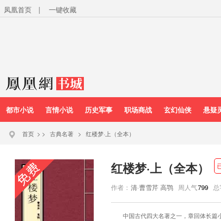
凤凰首页
|
一键收藏
都市小说
言情小说
历史军事
职场商战
玄幻仙侠
悬疑
首页
>
>
古典名著
>
红楼梦·上（全本）
红楼梦·上（全本）
作者：
清·曹雪芹 高鹗
周人气
799
总
中国古代四大名著之一，章回体长篇小