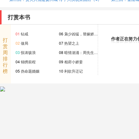
打赏本书
01
钻戒
06
枭少凶猛，替嫁娇…
作者正在努力
打
02
做局
07
热望之上
赏
周
03
惊涛骇浪
08
暗情汹涌：周先生…
排
04
锦绣前程
09
相府小娇妾
行
榜
05
伪命题婚姻
10
利欲升迁记