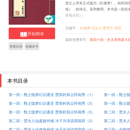
觉主人序本正式题为《红楼梦》。前80回
续），程伟元、高鹗整理。本书是一部具
步的民主主义思想，他对现实社会、宫廷
查看全部>>
对封建的科举、婚姻、奴婢、等级制度及
了朦胧的带有初步民主主义性质的理想和
关键字：
红楼梦
石头记
曹雪芹
高鹗
开始阅读
最新免费章节：
第四十回：史太君两宴大观园 金
查看目录
收藏本书
本书目录
第一回：甄士隐梦幻识通灵 贾雨村风尘怀闺秀（1）
第一回：甄士隐
第一回：甄士隐梦幻识通灵 贾雨村风尘怀闺秀（3）
第一回：甄士隐
第一回：甄士隐梦幻识通灵 贾雨村风尘怀闺秀（5）
第二回：贾夫人
第二回：贾夫人仙逝扬州城 冷子兴演说荣国府（2）
第二回：贾夫人
第二回：贾夫人仙逝扬州城 冷子兴演说荣国府（4）
第三回：金陵城