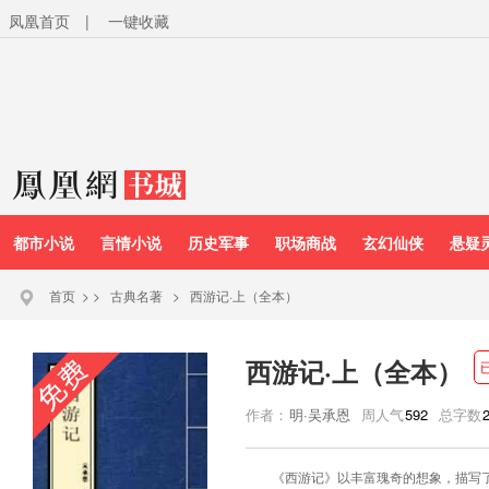
凤凰首页
|
一键收藏
都市小说
言情小说
历史军事
职场商战
玄幻仙侠
悬疑
首页
>
>
古典名著
>
西游记·上（全本）
西游记·上（全本）
作者：
明·吴承恩
周人气
592
总字数
《西游记》以丰富瑰奇的想象，描写