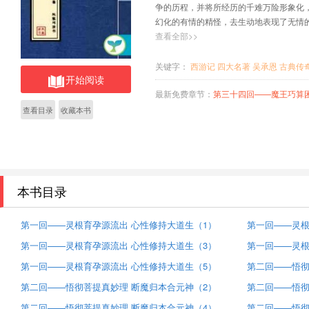
争的历程，并将所经历的千难万险形象化
幻化的有情的精怪，去生动地表现了无情
排除艰难的战斗精神，小说反映的正是人
查看全部>>
险途与恶魔斗争的历程
关键字：
西游记
四大名著
吴承恩
古典传
开始阅读
最新免费章节：
第三十四回——魔王巧算困心猿 
查看目录
收藏本书
本书目录
第一回——灵根育孕源流出 心性修持大道生（1）
第一回——灵根
第一回——灵根育孕源流出 心性修持大道生（3）
第一回——灵根
第一回——灵根育孕源流出 心性修持大道生（5）
第二回——悟彻
第二回——悟彻菩提真妙理 断魔归本合元神（2）
第二回——悟彻
第二回——悟彻菩提真妙理 断魔归本合元神（4）
第二回——悟彻