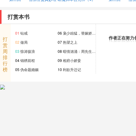
打赏本书
01
钻戒
06
枭少凶猛，替嫁娇…
作者正在努力
打
02
做局
07
热望之上
赏
周
03
惊涛骇浪
08
暗情汹涌：周先生…
排
04
锦绣前程
09
相府小娇妾
行
榜
05
伪命题婚姻
10
利欲升迁记