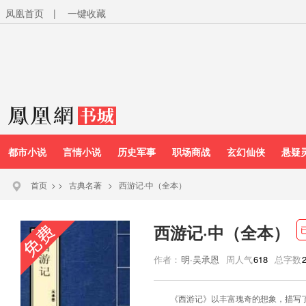
凤凰首页
|
一键收藏
都市小说
言情小说
历史军事
职场商战
玄幻仙侠
悬疑
首页
>
>
古典名著
>
西游记·中（全本）
西游记·中（全本）
作者：
明·吴承恩
周人气
618
总字数
《西游记》以丰富瑰奇的想象，描写