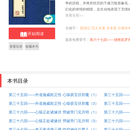
争的历程，并将所经历的千难万险形象化
幻化的有情的精怪，去生动地表现了无情
排除艰难的战斗精神，小说反映的正是人
查看全部>>
关键字：
西游记
四大名著
吴承恩
古典传
开始阅读
最新免费章节：
第六十七回——拯救驼罗禅性稳 
查看目录
收藏本书
本书目录
第三十五回——外道施威欺正性 心猿获宝伏邪魔（1）
第三十五回——
第三十五回——外道施威欺正性 心猿获宝伏邪魔（3）
第三十五回——
第三十六回——心猿正处诸缘伏 劈破旁门见月明（1）
第三十六回——
第三十六回——心猿正处诸缘伏 劈破旁门见月明（3）
第三十六回——
第三十七回——鬼王夜谒唐三藏 悟空神化引婴儿（1）
第三十七回——