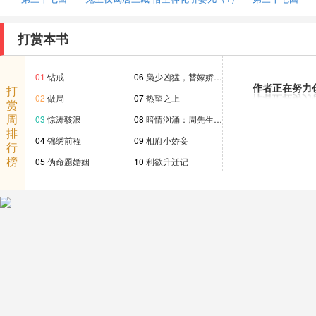
打赏本书
01
钻戒
06
枭少凶猛，替嫁娇…
作者正在努力
打
02
做局
07
热望之上
赏
周
03
惊涛骇浪
08
暗情汹涌：周先生…
排
04
锦绣前程
09
相府小娇妾
行
榜
05
伪命题婚姻
10
利欲升迁记