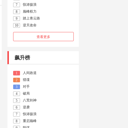
惊涛骇浪
7
巅峰权力
8
踏上青云路
9
逆天改命
10
查看更多
飙升榜
人间政道
1
猎谍
2
对手
3
破局
4
八荒剑神
5
逆袭
6
惊涛骇浪
7
重启巅峰
8
阳谋