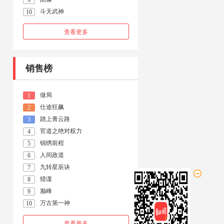
9
斗天武神
10
查看更多
销售榜
做局
1
仕途狂飙
2
踏上青云路
3
官道之绝对权力
4
锦绣前程
5
人间政道
6
九转星辰诀
7
猎谍
8
巅峰
9
万古第一神
10
查看更多