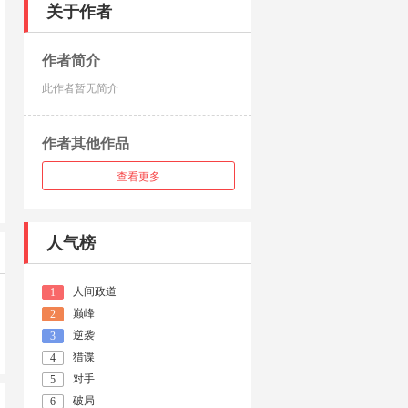
关于作者
作者简介
此作者暂无简介
作者其他作品
查看更多
人气榜
人间政道
1
巅峰
2
逆袭
3
猎谍
4
对手
5
破局
6