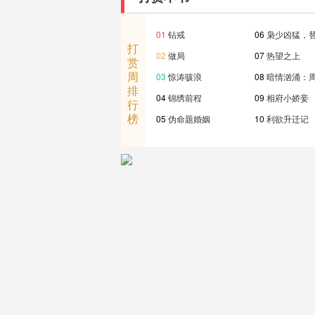
01
钻戒
06
枭少凶猛，
打
02
做局
07
热望之上
赏
周
03
惊涛骇浪
08
暗情汹涌：
排
04
锦绣前程
09
相府小娇妾
行
榜
05
伪命题婚姻
10
利欲升迁记