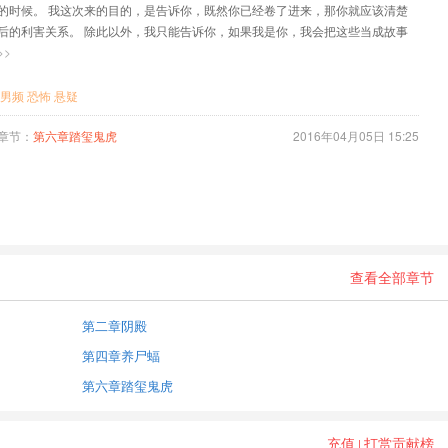
的时候。 我这次来的目的，是告诉你，既然你已经卷了进来，那你就应该清楚
后的利害关系。 除此以外，我只能告诉你，如果我是你，我会把这些当成故事
仅是个故事，然后就此收手。 我知道这对你来讲，太不公平。但是你要明白，
>>
，只要你还在，它就只能是秘密。 瞒了你这么久，我知道欠你一个交代。但是
我说不合适。等他从那里回来，他会亲口告诉你，关于那地方的一切。
男频
恐怖
悬疑
章节：
第六章踏玺鬼虎
2016年04月05日 15:25
查看全部章节
第二章阴殿
第四章养尸蝠
第六章踏玺鬼虎
充值
打赏贡献榜
|