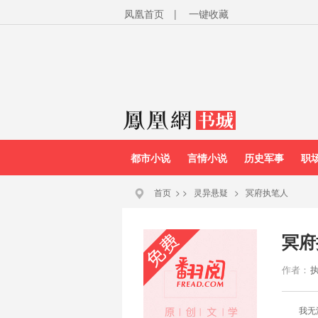
凤凰首页
|
一键收藏
都市小说
言情小说
历史军事
职
首页
>
>
灵异悬疑
>
冥府执笔人
冥府
作者：
我无