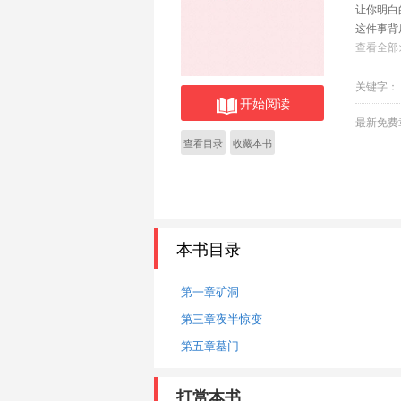
让你明白
这件事背
来看。仅
查看全部
有些事情
这些话，
关键字：
开始阅读
最新免费
查看目录
收藏本书
本书目录
第一章矿洞
第三章夜半惊变
第五章墓门
打赏本书