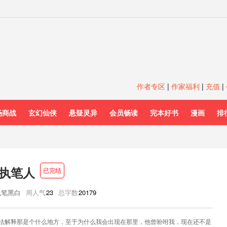
作者专区
|
作家福利
|
充值
|
场商战
玄幻仙侠
悬疑灵异
会员畅读
完本好书
漫画
排
执笔人
已完结
执笔黑白
周人气
23
总字数
20179
法解释那是个什么地方，至于为什么我会出现在那里，他曾吩咐我，现在还不是