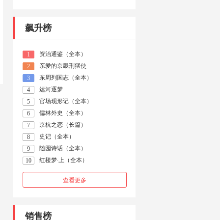
飙升榜
资治通鉴（全本）
1
亲爱的京畿刑狱使
2
东周列国志（全本）
3
运河逐梦
4
官场现形记（全本）
5
儒林外史（全本）
6
京杭之恋（长篇）
7
史记（全本）
8
随园诗话（全本）
9
红楼梦·上（全本）
10
查看更多
销售榜