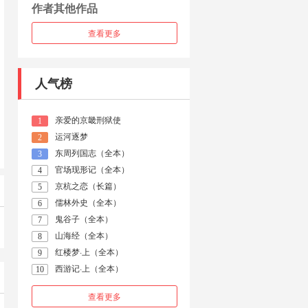
作者其他作品
查看更多
人气榜
亲爱的京畿刑狱使
1
运河逐梦
2
东周列国志（全本）
3
官场现形记（全本）
4
京杭之恋（长篇）
5
儒林外史（全本）
6
鬼谷子（全本）
7
山海经（全本）
8
红楼梦·上（全本）
9
西游记·上（全本）
10
查看更多