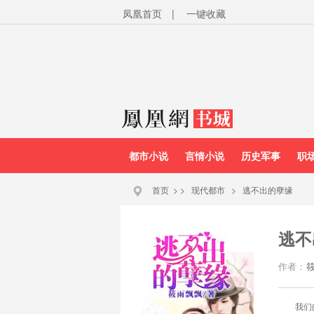
凤凰首页
|
一键收藏
都市小说
言情小说
历史军事
职
首页
>
>
现代都市
>
逃不出的孽缘
逃不
作者：
我们