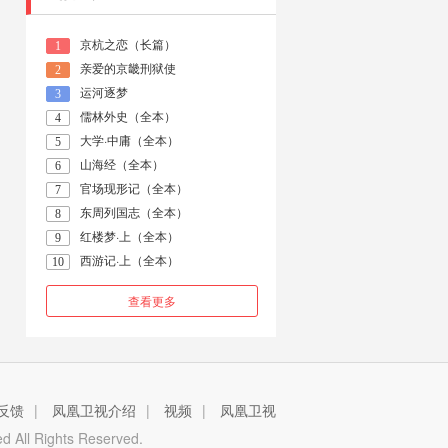
京杭之恋（长篇）
1
亲爱的京畿刑狱使
2
运河逐梦
3
儒林外史（全本）
4
大学·中庸（全本）
5
山海经（全本）
6
官场现形记（全本）
7
东周列国志（全本）
8
红楼梦·上（全本）
9
西游记·上（全本）
10
查看更多
反馈
|
凤凰卫视介绍
|
视频
|
凤凰卫视
 All Rights Reserved.