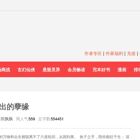
作者专区
|
作家福利
|
充值
|
场商战
玄幻仙侠
悬疑灵异
会员畅读
完本好书
漫画
排
出的孽缘
筱雨飘飘
周人气
559
总字数
554451
的万物和众生都脱离不了六道轮回，从因到果。 执子之手，陪你痴狂千生； 深