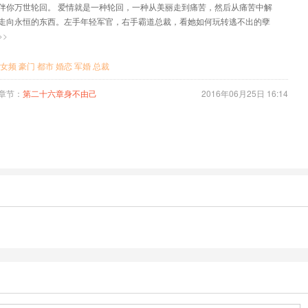
伴你万世轮回。 爱情就是一种轮回，一种从美丽走到痛苦，然后从痛苦中解
走向永恒的东西。左手年轻军官，右手霸道总裁，看她如何玩转逃不出的孽
>>
女频
豪门
都市
婚恋
军婚
总裁
章节：
第二十六章身不由己
2016年06月25日 16:14