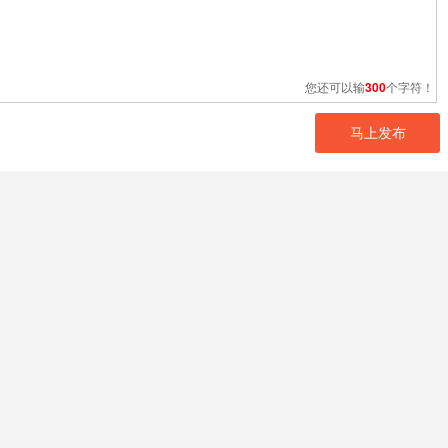
您还可以输
300
个字符！
马上发布