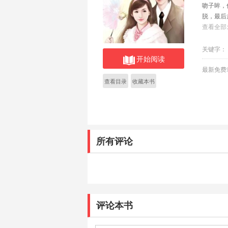
吻子眸，
脱，最后
缘。
查看全部
关键字：
开始阅读
最新免费
查看目录
收藏本书
所有评论
评论本书