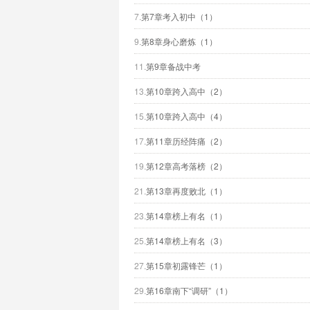
7.
第7章考入初中（1）
9.
第8章身心磨炼（1）
11.
第9章备战中考
13.
第10章跨入高中（2）
15.
第10章跨入高中（4）
17.
第11章历经阵痛（2）
19.
第12章高考落榜（2）
21.
第13章再度败北（1）
23.
第14章榜上有名（1）
25.
第14章榜上有名（3）
27.
第15章初露锋芒（1）
29.
第16章南下“调研”（1）