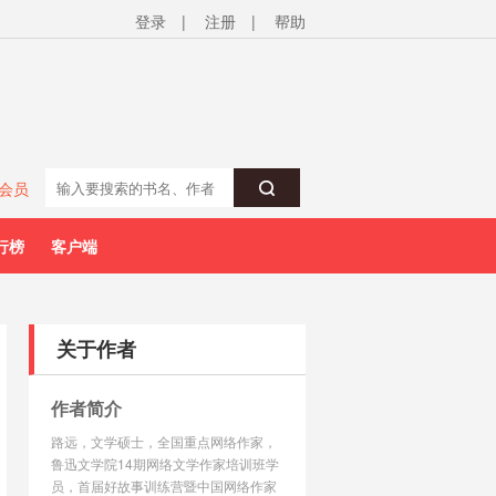
登录
|
注册
|
帮助
会员
行榜
客户端
关于作者
作者简介
路远，文学硕士，全国重点网络作家，
鲁迅文学院14期网络文学作家培训班学
员，首届好故事训练营暨中国网络作家