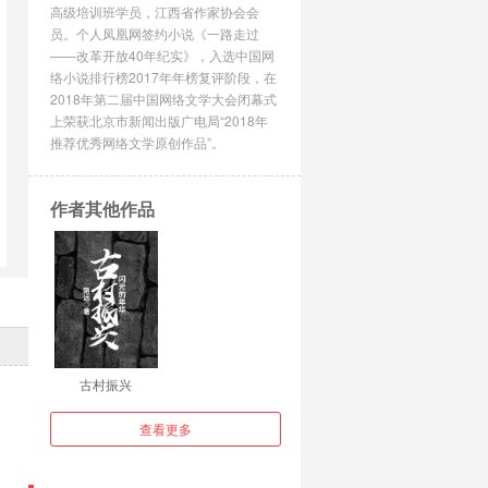
高级培训班学员，江西省作家协会会
员。个人凤凰网签约小说《一路走过
——改革开放40年纪实》，入选中国网
络小说排行榜2017年年榜复评阶段，在
2018年第二届中国网络文学大会闭幕式
上荣获北京市新闻出版广电局“2018年
推荐优秀网络文学原创作品”。
作者其他作品
古村振兴
查看更多