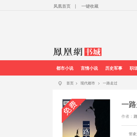
凤凰首页
|
一键收藏
都市小说
言情小说
历史军事
职
首页
>
现代都市
>
一路走过
一路
作者：
管凌