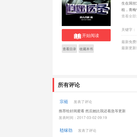
生在屌丝
租，青梅
个萌萌
查看全部
孤求败，红颜
关键字：
开始阅读
最新免费
最新更新
查看目录
收藏本书
所有评论
宗裢
发表了评论
推荐给好闺蜜看 然后她比我还着急等更新
发表时间：2017-03-02 09:19
嵇镓劲
发表了评论