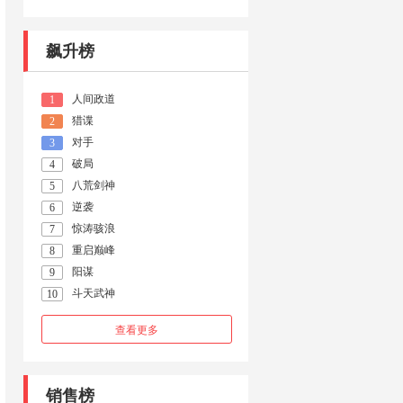
飙升榜
人间政道
1
猎谍
2
对手
3
破局
4
八荒剑神
5
逆袭
6
惊涛骇浪
7
重启巅峰
8
阳谋
9
斗天武神
10
查看更多
销售榜