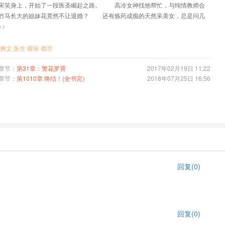
宋笑身上，开始了一段医圣崛起之路。 高冷女神找他帮忙，与纯情教师合
竹马长大的姐妹花竟然不让退婚？ 还有炼药成痴的天然呆美女，总是问几
哒的问题。 宋笑只想一心杀回修真界，却不想，站在巅峰后。 却已经独
>>
三千......
爽文
医生
暧昧
都市
章节：
第31章：警花罗霄
2017年02月19日 11:22
章节：
第1010章 终结！(全书完）
2018年07月25日 16:56
回复(0)
回复(0)