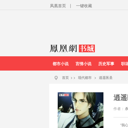
凤凰首页
|
一键收藏
都市小说
言情小说
历史军事
职
首页
>
>
现代都市
>
逍遥医圣
逍遥
作者：
“我