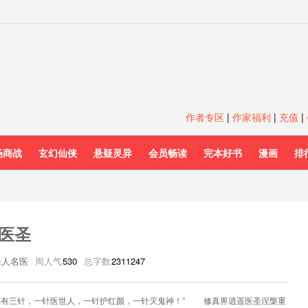
作者专区
|
作家福利
|
充值
|
场商战
玄幻仙侠
悬疑灵异
会员畅读
完本好书
漫画
排
医圣
杀人名医
周人气
530
总字数
2311247
心有三针，一针医世人，一针护红颜，一针灭鬼神！” 修真界逍遥医圣涅槃重