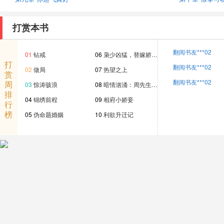
打赏本书
翻阅书友***02
01
钻戒
06
枭少凶猛，替嫁娇…
打
翻阅书友***02
02
做局
07
热望之上
赏
翻阅书友***02
周
03
惊涛骇浪
08
暗情汹涌：周先生…
排
04
锦绣前程
09
相府小娇妾
行
榜
05
伪命题婚姻
10
利欲升迁记