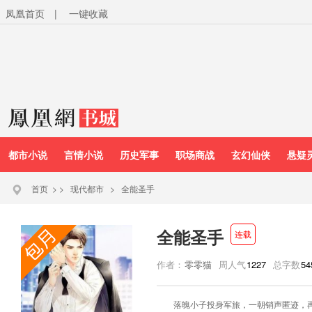
凤凰首页
|
一键收藏
都市小说
言情小说
历史军事
职场商战
玄幻仙侠
悬疑
首页
>
>
现代都市
>
全能圣手
全能圣手
连载
作者：
零零猫
周人气
1227
总字数
54
落魄小子投身军旅，一朝销声匿迹，