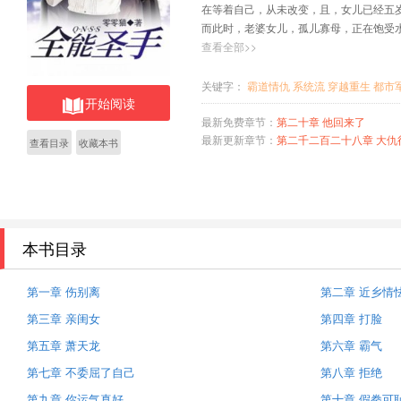
在等着自己，从未改变，且，女儿已经五
而此时，老婆女儿，孤儿寡母，正在饱受
何在都市中守护妻女，翻云覆雨。
查看全部>>
关键字：
霸道情仇
系统流
穿越重生
都市
开始阅读
最新免费章节：
第二十章 他回来了
最新更新章节：
第二千二百二十八章 大仇
查看目录
收藏本书
本书目录
第一章 伤别离
第二章 近乡情
第三章 亲闺女
第四章 打脸
第五章 萧天龙
第六章 霸气
第七章 不委屈了自己
第八章 拒绝
第九章 你运气真好
第十章 假拳可